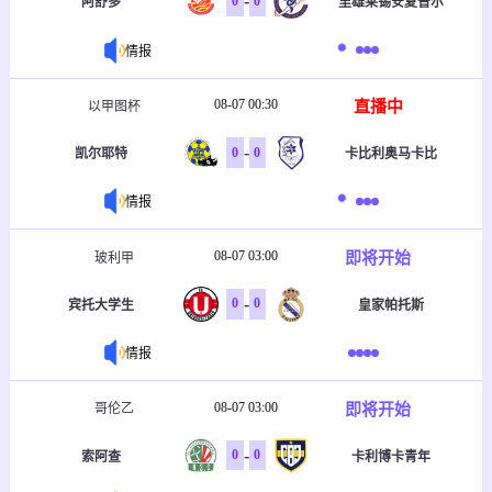
-
0
0
阿舒多
里雄莱锡安夏普尔
情报
08-07 00:30
直播中
以甲图杯
-
0
0
凯尔耶特
卡比利奥马卡比
情报
08-07 03:00
即将开始
玻利甲
-
0
0
宾托大学生
皇家帕托斯
情报
08-07 03:00
即将开始
哥伦乙
-
0
0
索阿查
卡利博卡青年