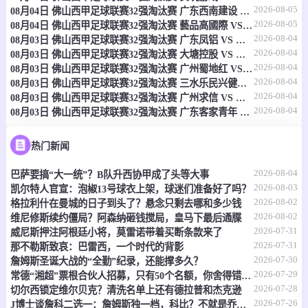
2026-08-05
08月04日 佛山西甲足球联赛32强淘汰赛 广东西南建设 VS 香港圣徒 全场录像
08-07 04:00
即将开始
女非国杯
2026-08-05
08月04日 佛山西甲足球联赛32强淘汰赛 藝品高國際 VS 湛江狂狼·粵辉能源 全场录像
2026-08-04
08月03日 佛山西甲足球联赛32强淘汰赛 广东凤铝 VS 湛江八部科技 全场录像
-
0
0
佛得角女足
喀麦隆女足
2026-08-04
08月03日 佛山西甲足球联赛32强淘汰赛 大塘控股 VS 茂名市点都得 全场录像
2026-08-04
08月03日 佛山西甲足球联赛32强淘汰赛 广州蜀地红 VS 广州戴拿模 全场录像
情报
2026-08-04
08月03日 佛山西甲足球联赛32强淘汰赛 三水乐民兴健力宝 VS 中国澳门澳科精英 全场录像
2026-08-04
08月03日 佛山西甲足球联赛32强淘汰赛 广州求信 VS 顺德新青年 全场录像
2026-08-04
08月03日 佛山西甲足球联赛32强淘汰赛 广东客家青年 VS 广州英华思力U17 全场录像
08-07 04:00
即将开始
女非国杯
-
0
0
马里女足
加纳女足
热门新闻
2026-08-04
巴萨要搞“大一统”？B队升西协甲成了头等大事
情报
2026-08-03
凯尔特人官宣：泡椒13号球衣上架，球迷们准备好了吗？
2026-08-02
格拉利什在曼城的日子到头了？悬念只剩去哪和多少钱
08-07 04:30
即将开始
哥伦乙
2026-08-02
维尼修斯续约僵局？阿森纳砸钱搅局，皇马下最后通牒
2026-07-31
威尼斯押注阿根廷小将，莫雷诺带着买断条款来了
-
0
0
恩维加多
马达莱纳联
2026-07-31
那不勒斯致哀：巴雷西，一个时代的背影
2026-07-30
詹姆斯圣诞大战的“全勤”纪录，还能撑多久？
情报
2026-07-29
常德“湘超”票根合伙人招募，只有50个名额，你舍得错过吗？
2026-07-28
切尔西锁定维尔贝克？清洗名单上还有德拉普和杰克逊
08-07 05:00
即将开始
2026-07-26
哥伦乙
J博士谈詹科二选一：詹姆斯独一档，科比？不就是乔丹复刻版嘛