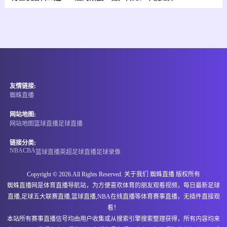
-
0
0
卡利竞技
皇家桑坦德
情报
08-07 05:00
即将开始
哥伦甲
友情链接:
-
0
0
茨高
阿利安萨
蜘蛛直播
情报
网站地图:
网站地图
篮球直播
足球直播
08-07 06:00
即将开始
阿甲
链接分类:
NBA
CBA
篮球直播
英超
足球直播
足球录像
-
0
0
圣塔菲联
拉努斯
Copyright © 2026.All Rights Reserved. 关于我们
蜘蛛直播
版权所有
情报
蜘蛛直播网是体育直播导航站，为方便喜欢体育的朋友观看视频，每日最新足球
直播,足球五大联赛直播,篮球直播,NBA在线直播等体育赛事直播，无插件直接观
08-07 06:00
即将开始
墨西甲
看！
本站所有赛事直播信号均由用户收集或从搜索引擎搜索整理获得，所有内容均来
-
0
0