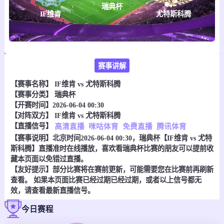
瑞典杯
IF维肯
尤特斯科腾
赛事讲解
【赛事名称】
IF维肯 vs 尤特斯科腾
【赛事分类】
瑞典杯
【开赛时间】2026-06-04 00:30
【对阵双方】
IF维肯 vs 尤特斯科腾
【直播信号】
高清直播
咪咕体育
免费直播
腾讯体育
【赛事说明】北京时间2026-06-04 00:30，瑞典杯【IF维肯 vs 尤特
斯科腾】直播准时在线播放，喜欢看瑞典杯比赛的朋友可以提前收
藏本页面以免错过直播。
【友好提示】部分比赛将在赛前更新，可能需要您在比赛前再刷新
查看。 如果本页面比赛已经过期已经过期，或者以上信号都无
效，请查看最新直播信号。
今日赛程