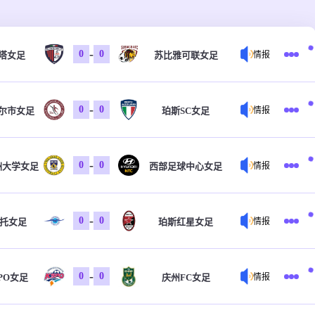
-
0
0
塔女足
苏比雅可联女足
情报
-
0
0
尔市女足
珀斯SC女足
情报
-
0
0
洲大学女足
西部足球中心女足
情报
-
0
0
伦托女足
珀斯红星女足
情报
-
0
0
PO女足
庆州FC女足
情报