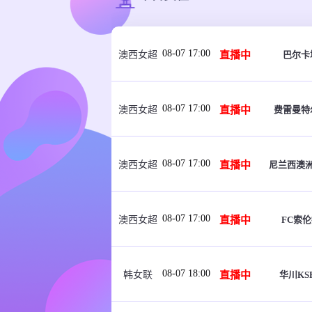
08-07 17:00
直播中
巴尔卡
澳西女超
08-07 17:00
直播中
费雷曼特
澳西女超
08-07 17:00
直播中
尼兰西澳
澳西女超
08-07 17:00
直播中
FC索
澳西女超
08-07 18:00
直播中
华川KS
韩女联