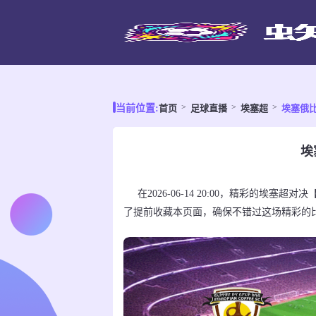
首页
足球直播
埃塞超
埃塞俄比
当前位置:
埃
在2026-06-14 20:00，精彩的埃
了提前收藏本页面，确保不错过这场精彩的