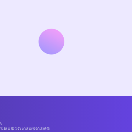
:
A
篮球直播
英超
足球直播
足球录像