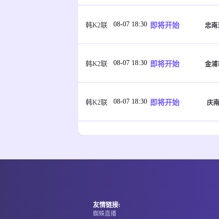
08-07 18:30
即将开始
忠南
韩K2联
08-07 18:30
即将开始
金浦
韩K2联
08-07 18:30
即将开始
庆南
韩K2联
08-07 18:30
即将开始
华城
韩K2联
08-07 18:30
即将开始
水原
韩K2联
友情链接:
蜘蛛直播
08-07 18:30
即将开始
龙仁
韩K2联