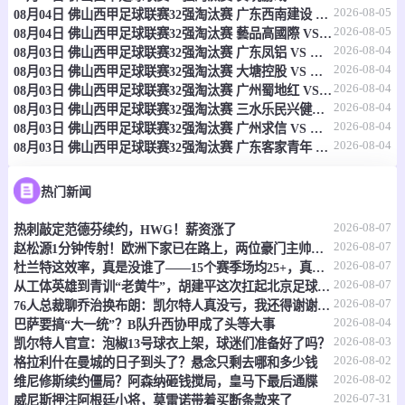
2026-08-05
08月04日 佛山西甲足球联赛32强淘汰赛 广东西南建设 VS 香港圣徒 全场录像
08-08 18:00
直播中
日职丙
2026-08-05
08月04日 佛山西甲足球联赛32强淘汰赛 藝品高國際 VS 湛江狂狼·粵辉能源 全场录像
2026-08-04
08月03日 佛山西甲足球联赛32强淘汰赛 广东凤铝 VS 湛江八部科技 全场录像
-
0
0
鸟取飞翔
大阪俱乐部
2026-08-04
08月03日 佛山西甲足球联赛32强淘汰赛 大塘控股 VS 茂名市点都得 全场录像
2026-08-04
08月03日 佛山西甲足球联赛32强淘汰赛 广州蜀地红 VS 广州戴拿模 全场录像
情报
2026-08-04
08月03日 佛山西甲足球联赛32强淘汰赛 三水乐民兴健力宝 VS 中国澳门澳科精英 全场录像
2026-08-04
08月03日 佛山西甲足球联赛32强淘汰赛 广州求信 VS 顺德新青年 全场录像
2026-08-04
08月03日 佛山西甲足球联赛32强淘汰赛 广东客家青年 VS 广州英华思力U17 全场录像
08-08 18:00
直播中
日职丙
-
0
0
鹿儿岛联
群马草津温泉
热门新闻
2026-08-07
热刺敲定范德芬续约，HWG！薪资涨了
情报
2026-08-07
赵松源1分钟传射！欧洲下家已在路上，两位豪门主帅抢着夸
2026-08-07
杜兰特这效率，真是没谁了——15个赛季场均25+，真实命中率还飙到60%
08-08 18:00
直播中
日职丙
2026-08-07
从工体英雄到青训“老黄牛”，胡建平这次扛起北京足球的旗
2026-08-07
76人总裁聊乔治换布朗：凯尔特人真没亏，我还得谢谢他们
-
0
0
高知联合
松本山雅
2026-08-04
巴萨要搞“大一统”？B队升西协甲成了头等大事
2026-08-03
凯尔特人官宣：泡椒13号球衣上架，球迷们准备好了吗？
情报
2026-08-02
格拉利什在曼城的日子到头了？悬念只剩去哪和多少钱
2026-08-02
维尼修斯续约僵局？阿森纳砸钱搅局，皇马下最后通牒
08-08 18:00
直播中
2026-07-31
日职丙
威尼斯押注阿根廷小将，莫雷诺带着买断条款来了