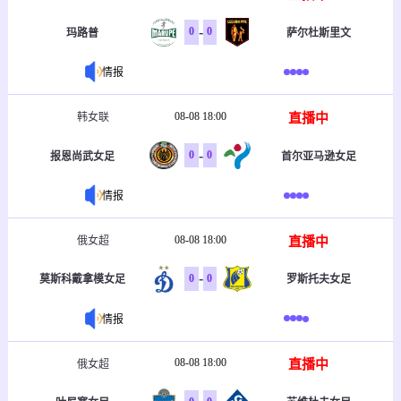
-
0
0
玛路普
萨尔杜斯里文
情报
08-08 18:00
直播中
韩女联
-
0
0
报恩尚武女足
首尔亚马逊女足
情报
08-08 18:00
直播中
俄女超
-
0
0
莫斯科戴拿模女足
罗斯托夫女足
情报
08-08 18:00
直播中
俄女超