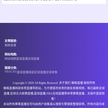
-
0
0
长野琶扼搂
山口雷法
情报
08-08 18:00
直播中
日职丙
友情链接:
-
0
0
瑞拉滋贺
FC岐阜
蜘蛛直播
情报
网站地图:
网站地图
篮球直播
足球直播
08-08 18:00
直播中
日职丙
链接分类:
NBA
CBA
篮球直播
英超
足球直播
足球录像
-
0
0
FC琉球
北九州向日葵
Copyright © 2026.All Rights Reserved. 关于我们
蜘蛛直播
版权所有
情报
蜘蛛直播网是体育直播导航站，为方便喜欢体育的朋友观看视频，每日最新足球
直播,足球五大联赛直播,篮球直播,NBA在线直播等体育赛事直播，无插件直接观
08-08 18:00
直播中
日职丙
看！
本站所有赛事直播信号均由用户收集或从搜索引擎搜索整理获得，所有内容均来
-
0
0