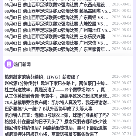
2026-08-05
08月04日 佛山西甲足球联赛32强淘汰赛 广东西南建设 VS 香港圣徒 全场录像
08-09 17:00
直播中
日职联
2026-08-05
08月04日 佛山西甲足球联赛32强淘汰赛 藝品高國際 VS 湛江狂狼·粵辉能源 全场录像
2026-08-04
08月03日 佛山西甲足球联赛32强淘汰赛 广东凤铝 VS 湛江八部科技 全场录像
-
0
0
东京绿茵
川崎前锋
2026-08-04
08月03日 佛山西甲足球联赛32强淘汰赛 大塘控股 VS 茂名市点都得 全场录像
2026-08-04
08月03日 佛山西甲足球联赛32强淘汰赛 广州蜀地红 VS 广州戴拿模 全场录像
情报
2026-08-04
08月03日 佛山西甲足球联赛32强淘汰赛 三水乐民兴健力宝 VS 中国澳门澳科精英 全场录像
2026-08-04
08月03日 佛山西甲足球联赛32强淘汰赛 广州求信 VS 顺德新青年 全场录像
2026-08-04
08月03日 佛山西甲足球联赛32强淘汰赛 广东客家青年 VS 广州英华思力U17 全场录像
08-09 17:30
即将开始
中乙
-
0
0
大连可为
兰州陇原竞技
热门新闻
2026-08-07
热刺敲定范德芬续约，HWG！薪资涨了
情报
2026-08-07
赵松源1分钟传射！欧洲下家已在路上，两位豪门主帅抢着夸
2026-08-07
杜兰特这效率，真是没谁了——15个赛季场均25+，真实命中率还飙到60%
08-09 18:00
即将开始
乌克超
2026-08-07
从工体英雄到青训“老黄牛”，胡建平这次扛起北京足球的旗
2026-08-07
76人总裁聊乔治换布朗：凯尔特人真没亏，我还得谢谢他们
-
0
0
柔亚
克里夫巴斯
2026-08-04
巴萨要搞“大一统”？B队升西协甲成了头等大事
2026-08-03
凯尔特人官宣：泡椒13号球衣上架，球迷们准备好了吗？
情报
2026-08-02
格拉利什在曼城的日子到头了？悬念只剩去哪和多少钱
2026-08-02
维尼修斯续约僵局？阿森纳砸钱搅局，皇马下最后通牒
08-09 18:00
2026-07-31
即将开始
中甲
威尼斯押注阿根廷小将，莫雷诺带着买断条款来了