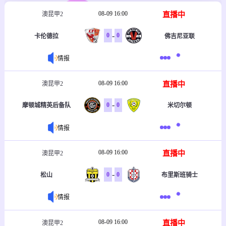
08-09 16:00
直播中
澳昆甲2
-
0
0
卡伦德拉
佛吉尼亚联
情报
08-09 16:00
直播中
澳昆甲2
-
0
0
摩顿城精英后备队
米切尔顿
情报
08-09 16:00
直播中
澳昆甲2
-
0
0
松山
布里斯班骑士
情报
08-09 16:00
直播中
澳昆甲2