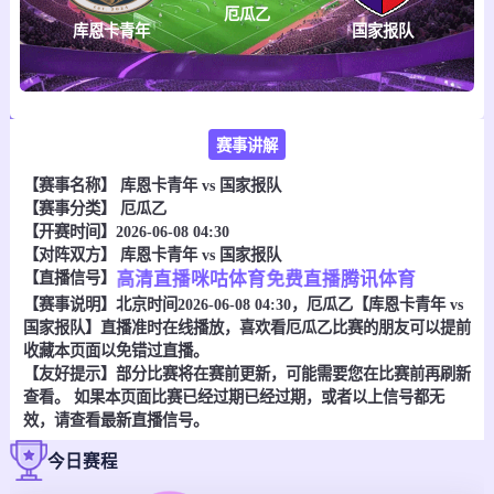
厄瓜乙
库恩卡青年
国家报队
赛事讲解
【赛事名称】
库恩卡青年 vs 国家报队
【赛事分类】
厄瓜乙
【开赛时间】2026-06-08 04:30
【对阵双方】
库恩卡青年 vs 国家报队
【直播信号】
高清直播
咪咕体育
免费直播
腾讯体育
【赛事说明】北京时间2026-06-08 04:30，厄瓜乙【库恩卡青年 vs
国家报队】直播准时在线播放，喜欢看厄瓜乙比赛的朋友可以提前
收藏本页面以免错过直播。
【友好提示】部分比赛将在赛前更新，可能需要您在比赛前再刷新
查看。 如果本页面比赛已经过期已经过期，或者以上信号都无
效，请查看最新直播信号。
今日赛程