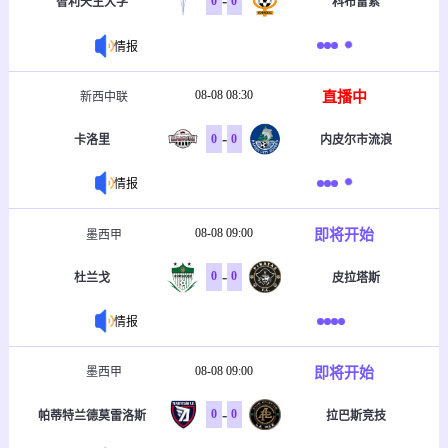
-
0
0
智利天主大学
科布雷索
情报
08-08 08:30
直播中
新西中联
-
0
0
卡洛里
内皮尔市流浪
情报
08-08 09:00
即将开始
墨西甲
-
0
0
杜兰戈
皮拉塔斯
情报
08-08 09:00
即将开始
墨西甲
-
0
0
帕蒂特兰德莫雷洛斯
拉巴斯竞技