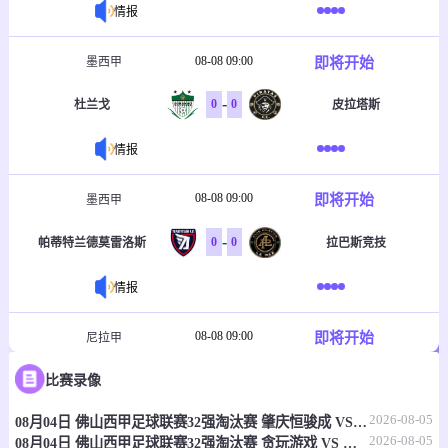
情报
08-08 09:00
即将开始
墨西甲
-
0
0
杜兰戈
皮拉塔斯
情报
08-08 09:00
即将开始
墨西甲
-
0
0
帕蒂特兰德莫雷洛斯
拉巴斯竞技
情报
08-08 09:00
即将开始
尼拉甲
-
0
0
比赛录像
埃斯特利
法拉帝水流
2026-08-05
08月04日 佛山西甲足球联赛32强淘汰赛 肇庆恒骏成 VS 三七互娱 全场录像
情报
2026-08-05
08月04日 佛山西甲足球联赛32强淘汰赛 贪玩游戏 VS 美的薪火 全场录像