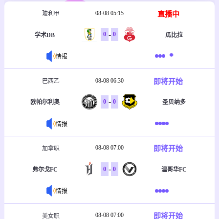
08-08 05:15
直播中
玻利甲
-
0
0
学术DB
瓜比拉
情报
08-08 06:30
即将开始
巴西乙
-
0
0
欧帕尔利奥
圣贝纳多
情报
08-08 07:00
即将开始
加拿职
-
0
0
弗尔戈FC
温哥华FC
情报
08-08 07:00
即将开始
美女职