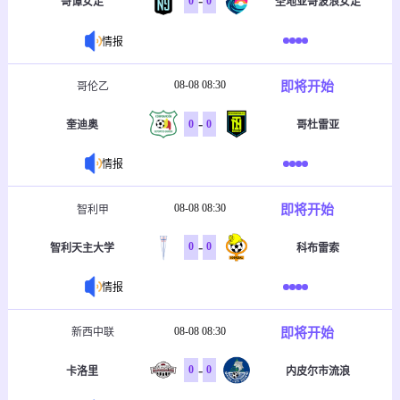
-
0
0
哥谭女足
圣地亚哥波浪女足
情报
08-08 08:30
即将开始
哥伦乙
-
0
0
奎迪奥
哥杜雷亚
情报
08-08 08:30
即将开始
智利甲
-
0
0
智利天主大学
科布雷索
情报
08-08 08:30
即将开始
新西中联
-
0
0
卡洛里
内皮尔市流浪