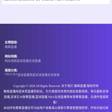
-
0
0
瓦纳卡AFC
塞尔温联合
情报
08-08 10:30
即将开始
新西中联
友情链接:
-
0
0
米拉马尔流浪者
西方足球俱乐部
蜘蛛直播
情报
网站地图:
网站地图
篮球直播
足球直播
08-08 10:45
即将开始
新西南联
链接分类:
NBA
CBA
篮球直播
英超
足球直播
足球录像
-
0
0
菲利米德海湾
诺美德斯
Copyright © 2026.All Rights Reserved. 关于我们
蜘蛛直播
版权所有
情报
蜘蛛直播网是体育直播导航站，为方便喜欢体育的朋友观看视频，每日最新足球
直播,足球五大联赛直播,篮球直播,NBA在线直播等体育赛事直播，无插件直接观
08-08 11:00
即将开始
新西中联
看！
本站所有赛事直播信号均由用户收集或从搜索引擎搜索整理获得，所有内容均来
-
0
0