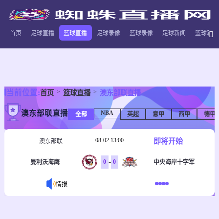
首页
足球直播
篮球直播
足球录像
篮球录像
足球新闻
篮球新闻
当前位置:
首页
篮球直播
澳东部联直播
澳东部联直播
NBA
全部
英超
意甲
西甲
德甲
08-02 13:00
即将开始
澳东部联
-
0
0
曼利沃海鹰
中央海岸十字军
情报