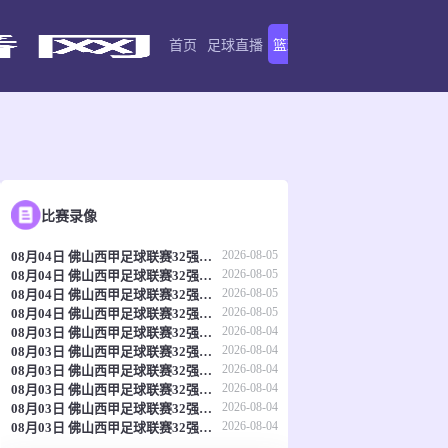
首页
足球直播
篮球直播
足球录像
篮球录
比赛录像
2026-08-05
08月04日 佛山西甲足球联赛32强淘汰赛 肇庆恒骏成 VS 三七互娱 全场录像
2026-08-05
08月04日 佛山西甲足球联赛32强淘汰赛 贪玩游戏 VS 美的薪火 全场录像
2026-08-05
08月04日 佛山西甲足球联赛32强淘汰赛 广东西南建设 VS 香港圣徒 全场录像
2026-08-05
08月04日 佛山西甲足球联赛32强淘汰赛 藝品高國際 VS 湛江狂狼·粵辉能源 全场录像
2026-08-04
08月03日 佛山西甲足球联赛32强淘汰赛 广东凤铝 VS 湛江八部科技 全场录像
2026-08-04
08月03日 佛山西甲足球联赛32强淘汰赛 大塘控股 VS 茂名市点都得 全场录像
2026-08-04
08月03日 佛山西甲足球联赛32强淘汰赛 广州蜀地红 VS 广州戴拿模 全场录像
2026-08-04
08月03日 佛山西甲足球联赛32强淘汰赛 三水乐民兴健力宝 VS 中国澳门澳科精英 全场录像
2026-08-04
08月03日 佛山西甲足球联赛32强淘汰赛 广州求信 VS 顺德新青年 全场录像
2026-08-04
08月03日 佛山西甲足球联赛32强淘汰赛 广东客家青年 VS 广州英华思力U17 全场录像