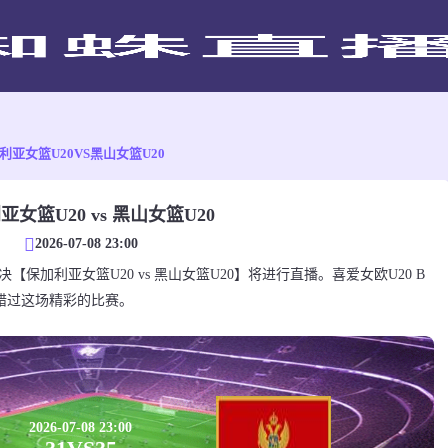
利亚女篮U20VS黑山女篮U20
亚女篮U20 vs 黑山女篮U20
2026-07-08 23:00
0 B对决【保加利亚女篮U20 vs 黑山女篮U20】将进行直播。喜爱女欧U20 B
错过这场精彩的比赛。
2026-07-08 23:00