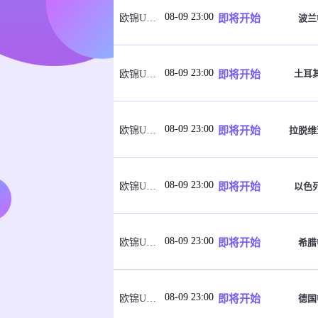
08-09 23:00
即将开始
波兰
欧锦U16 A
08-09 23:00
土耳其
即将开始
欧锦U16 A
08-09 23:00
即将开始
拉脱维
欧锦U16 A
08-09 23:00
即将开始
以色列
欧锦U16 A
08-09 23:00
即将开始
希腊
欧锦U16 A
08-09 23:00
即将开始
德国
欧锦U16 A