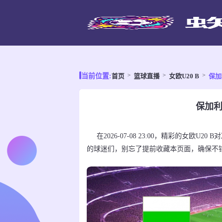
首页
篮球直播
女欧U20 B
保加
当前位置:
保加利
在2026-07-08 23:00，精彩的女欧U2
的球迷们，别忘了提前收藏本页面，确保不