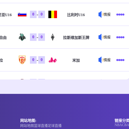
-
0
0
亚U16
比利时U16
情报
-
0
0
自由
拉斯维加斯王牌
情报
-
0
0
拉
米加
情报
-
0
0
神秘人
凤凰城水银
情报
-
0
0
达天猫
达拉斯飞翼
情报
网站地图:
链接分类
NBA
CB
网站地图
篮球直播
足球直播
-
0
0
矶火花
金州女武神
情报