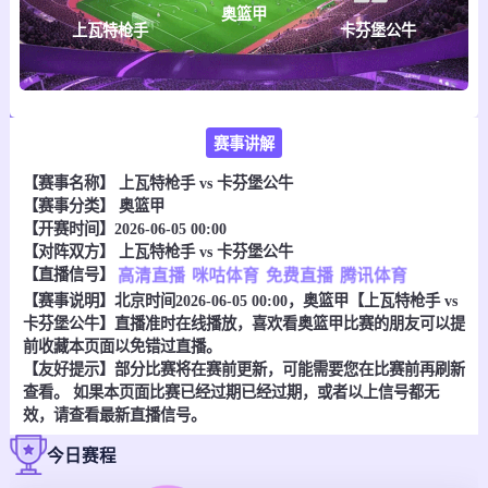
奥篮甲
上瓦特枪手
卡芬堡公牛
赛事讲解
【赛事名称】
上瓦特枪手 vs 卡芬堡公牛
【赛事分类】
奥篮甲
【开赛时间】2026-06-05 00:00
【对阵双方】
上瓦特枪手 vs 卡芬堡公牛
【直播信号】
高清直播
咪咕体育
免费直播
腾讯体育
【赛事说明】北京时间2026-06-05 00:00，奥篮甲【上瓦特枪手 vs
卡芬堡公牛】直播准时在线播放，喜欢看奥篮甲比赛的朋友可以提
前收藏本页面以免错过直播。
【友好提示】部分比赛将在赛前更新，可能需要您在比赛前再刷新
查看。 如果本页面比赛已经过期已经过期，或者以上信号都无
效，请查看最新直播信号。
今日赛程