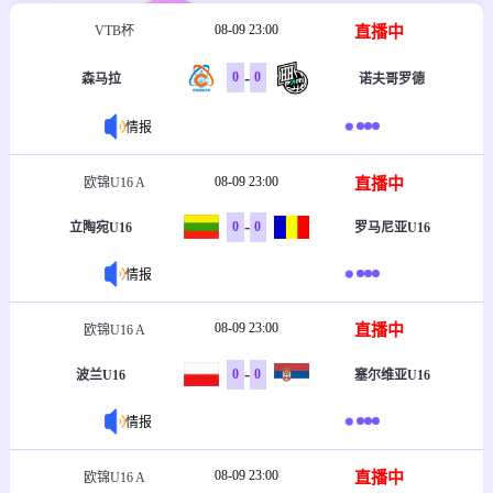
08-09 23:00
直播中
VTB杯
-
0
0
森马拉
诺夫哥罗德
情报
08-09 23:00
直播中
欧锦U16 A
-
0
0
立陶宛U16
罗马尼亚U16
情报
08-09 23:00
直播中
欧锦U16 A
-
0
0
波兰U16
塞尔维亚U16
情报
08-09 23:00
直播中
欧锦U16 A