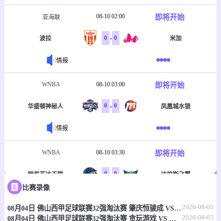
08-10 02:00
即将开始
亚海联
-
0
0
波拉
米加
情报
WNBA
08-10 03:00
即将开始
-
0
0
华盛顿神秘人
凤凰城水银
情报
WNBA
08-10 03:30
即将开始
-
0
0
明尼苏达天猫
达拉斯飞翼
比赛录像
情报
2026-08-05
08月04日 佛山西甲足球联赛32强淘汰赛 肇庆恒骏成 VS 三七互娱 全场录像
2026-08-05
08月04日 佛山西甲足球联赛32强淘汰赛 贪玩游戏 VS 美的薪火 全场录像
WNBA
08-10 07:00