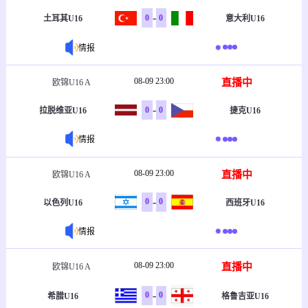
-
0
0
土耳其U16
意大利U16
情报
08-09 23:00
直播中
欧锦U16 A
-
0
0
拉脱维亚U16
捷克U16
情报
08-09 23:00
直播中
欧锦U16 A
-
0
0
以色列U16
西班牙U16
情报
08-09 23:00
直播中
欧锦U16 A
-
0
0
希腊U16
格鲁吉亚U16