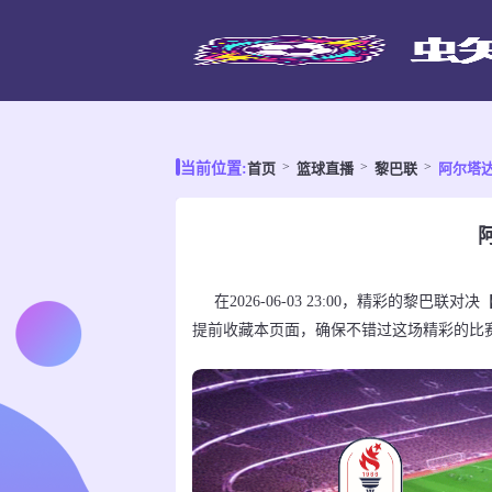
首页
篮球直播
黎巴联
阿尔塔达
当前位置:
在2026-06-03 23:00，精彩的黎
提前收藏本页面，确保不错过这场精彩的比