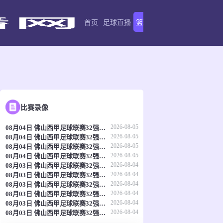
首页
足球直播
篮球直播
足球录像
篮球录
比赛录像
2026-08-05
08月04日 佛山西甲足球联赛32强淘汰赛 肇庆恒骏成 VS 三七互娱 全场录像
2026-08-05
08月04日 佛山西甲足球联赛32强淘汰赛 贪玩游戏 VS 美的薪火 全场录像
2026-08-05
08月04日 佛山西甲足球联赛32强淘汰赛 广东西南建设 VS 香港圣徒 全场录像
2026-08-05
08月04日 佛山西甲足球联赛32强淘汰赛 藝品高國際 VS 湛江狂狼·粵辉能源 全场录像
2026-08-04
08月03日 佛山西甲足球联赛32强淘汰赛 广东凤铝 VS 湛江八部科技 全场录像
2026-08-04
08月03日 佛山西甲足球联赛32强淘汰赛 大塘控股 VS 茂名市点都得 全场录像
2026-08-04
08月03日 佛山西甲足球联赛32强淘汰赛 广州蜀地红 VS 广州戴拿模 全场录像
2026-08-04
08月03日 佛山西甲足球联赛32强淘汰赛 三水乐民兴健力宝 VS 中国澳门澳科精英 全场录像
2026-08-04
08月03日 佛山西甲足球联赛32强淘汰赛 广州求信 VS 顺德新青年 全场录像
2026-08-04
08月03日 佛山西甲足球联赛32强淘汰赛 广东客家青年 VS 广州英华思力U17 全场录像