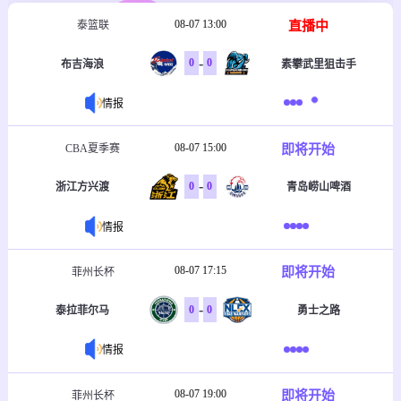
08-07 13:00
直播中
泰篮联
-
0
0
布吉海浪
素攀武里狙击手
情报
08-07 15:00
即将开始
CBA夏季赛
-
0
0
浙江方兴渡
青岛崂山啤酒
情报
08-07 17:15
即将开始
菲州长杯
-
0
0
泰拉菲尔马
勇士之路
情报
08-07 19:00
即将开始
菲州长杯