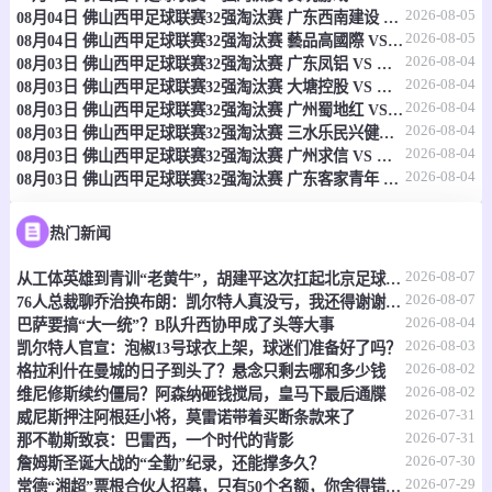
08-07 23:00
即将开始
欧锦U16 A
2026-08-05
08月04日 佛山西甲足球联赛32强淘汰赛 广东西南建设 VS 香港圣徒 全场录像
2026-08-05
08月04日 佛山西甲足球联赛32强淘汰赛 藝品高國際 VS 湛江狂狼·粵辉能源 全场录像
-
0
0
德国U16
比利时U16
2026-08-04
08月03日 佛山西甲足球联赛32强淘汰赛 广东凤铝 VS 湛江八部科技 全场录像
2026-08-04
08月03日 佛山西甲足球联赛32强淘汰赛 大塘控股 VS 茂名市点都得 全场录像
情报
2026-08-04
08月03日 佛山西甲足球联赛32强淘汰赛 广州蜀地红 VS 广州戴拿模 全场录像
2026-08-04
08月03日 佛山西甲足球联赛32强淘汰赛 三水乐民兴健力宝 VS 中国澳门澳科精英 全场录像
2026-08-04
08-08 00:00
08月03日 佛山西甲足球联赛32强淘汰赛 广州求信 VS 顺德新青年 全场录像
即将开始
欧锦U16 B
2026-08-04
08月03日 佛山西甲足球联赛32强淘汰赛 广东客家青年 VS 广州英华思力U17 全场录像
-
0
0
斯洛伐克U16
黑山U16
热门新闻
情报
2026-08-07
从工体英雄到青训“老黄牛”，胡建平这次扛起北京足球的旗
2026-08-07
76人总裁聊乔治换布朗：凯尔特人真没亏，我还得谢谢他们
08-08 00:00
即将开始
欧锦U16 B
2026-08-04
巴萨要搞“大一统”？B队升西协甲成了头等大事
2026-08-03
凯尔特人官宣：泡椒13号球衣上架，球迷们准备好了吗？
-
0
0
葡萄牙U16
爱尔兰U16
2026-08-02
格拉利什在曼城的日子到头了？悬念只剩去哪和多少钱
2026-08-02
维尼修斯续约僵局？阿森纳砸钱搅局，皇马下最后通牒
情报
2026-07-31
威尼斯押注阿根廷小将，莫雷诺带着买断条款来了
2026-07-31
那不勒斯致哀：巴雷西，一个时代的背影
08-08 00:00
即将开始
欧锦U16 B
2026-07-30
詹姆斯圣诞大战的“全勤”纪录，还能撑多久？
2026-07-29
常德“湘超”票根合伙人招募，只有50个名额，你舍得错过吗？