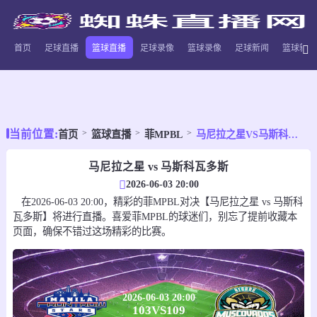
首页
足球直播
篮球直播
足球录像
篮球录像
足球新闻
篮球新闻
当前位置:
首页
篮球直播
菲MPBL
马尼拉之星VS马斯科瓦多斯
马尼拉之星 vs 马斯科瓦多斯
2026-06-03 20:00
在2026-06-03 20:00，精彩的菲MPBL对决【马尼拉之星 vs 马斯科
瓦多斯】将进行直播。喜爱菲MPBL的球迷们，别忘了提前收藏本
页面，确保不错过这场精彩的比赛。
2026-06-03 20:00
103
VS
109