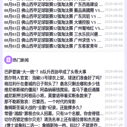
2026-08-05
08月04日 佛山西甲足球联赛32强淘汰赛 广东西南建设 VS 香港圣徒 全场录像
08-07 17:15
即将开始
菲州长杯
2026-08-05
08月04日 佛山西甲足球联赛32强淘汰赛 藝品高國際 VS 湛江狂狼·粵辉能源 全场录像
2026-08-04
08月03日 佛山西甲足球联赛32强淘汰赛 广东凤铝 VS 湛江八部科技 全场录像
-
0
0
泰拉菲尔马
勇士之路
2026-08-04
08月03日 佛山西甲足球联赛32强淘汰赛 大塘控股 VS 茂名市点都得 全场录像
2026-08-04
08月03日 佛山西甲足球联赛32强淘汰赛 广州蜀地红 VS 广州戴拿模 全场录像
情报
2026-08-04
08月03日 佛山西甲足球联赛32强淘汰赛 三水乐民兴健力宝 VS 中国澳门澳科精英 全场录像
2026-08-04
08月03日 佛山西甲足球联赛32强淘汰赛 广州求信 VS 顺德新青年 全场录像
2026-08-04
08月03日 佛山西甲足球联赛32强淘汰赛 广东客家青年 VS 广州英华思力U17 全场录像
08-07 19:00
即将开始
菲州长杯
-
0
0
拉马多斯
博尔特斯
热门新闻
2026-08-04
巴萨要搞“大一统”？B队升西协甲成了头等大事
情报
2026-08-03
凯尔特人官宣：泡椒13号球衣上架，球迷们准备好了吗？
2026-08-02
格拉利什在曼城的日子到头了？悬念只剩去哪和多少钱
08-07 19:30
即将开始
CBA夏季赛
2026-08-02
维尼修斯续约僵局？阿森纳砸钱搅局，皇马下最后通牒
2026-07-31
威尼斯押注阿根廷小将，莫雷诺带着买断条款来了
-
0
0
江苏肯帝亚
深圳马可波罗
2026-07-31
那不勒斯致哀：巴雷西，一个时代的背影
2026-07-30
詹姆斯圣诞大战的“全勤”纪录，还能撑多久？
情报
2026-07-29
常德“湘超”票根合伙人招募，只有50个名额，你舍得错过吗？
2026-07-28
切尔西锁定维尔贝克？清洗名单上还有德拉普和杰克逊
08-07 20:30
即将开始
2026-07-26
越南联
J博士谈詹科二选一：詹姆斯独一档，科比？不就是乔丹复刻版嘛