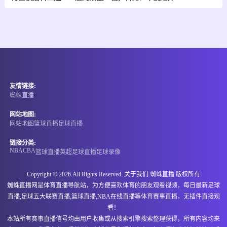
-
0
0
河内水牛
岘港巨龙
情报
08-07 23:00
即将开始
欧锦U16 A
友情链接:
-
0
0
波兰U16
罗马尼亚U16
蜘蛛直播
情报
网站地图:
网站地图
篮球直播
足球直播
08-07 23:00
即将开始
欧锦U16 A
链接分类:
NBA
CBA
篮球直播
英超
足球直播
足球录像
-
0
0
塞尔维亚U16
立陶宛U16
Copyright © 2026.All Rights Reserved. 关于我们
蜘蛛直播
版权所有
情报
蜘蛛直播网是体育直播导航站，为方便喜欢体育的朋友观看视频，每日最新足球
直播,足球五大联赛直播,篮球直播,NBA在线直播等体育赛事直播，无插件直接观
08-07 23:00
即将开始
欧锦U16 A
看！
本站所有赛事直播信号均由用户收集或从搜索引擎搜索整理获得，所有内容均来
-
0
0