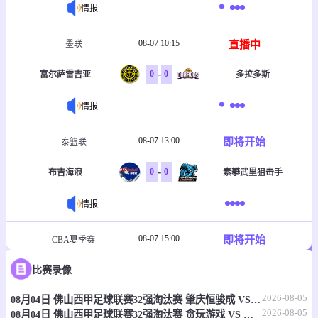
情报
08-07 10:15
直播中
墨联
-
0
0
富尔萨雷吉亚
多拉多斯
情报
08-07 13:00
即将开始
泰篮联
-
0
0
布吉海浪
素攀武里狙击手
情报
08-07 15:00
即将开始
CBA夏季赛
-
0
0
比赛录像
浙江方兴渡
青岛崂山啤酒
2026-08-05
08月04日 佛山西甲足球联赛32强淘汰赛 肇庆恒骏成 VS 三七互娱 全场录像
情报
2026-08-05
08月04日 佛山西甲足球联赛32强淘汰赛 贪玩游戏 VS 美的薪火 全场录像